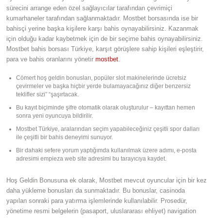
sürecini arrange eden özel sağlayıcılar tarafından çevrimiçi
kumarhaneler tarafından sağlanmaktadır. Mostbet borsasında ise bir
bahisçi yerine başka kişilere karşı bahis oynayabilirsiniz. Kazanmak
için olduğu kadar kaybetmek için de bir seçime bahis oynayabilirsiniz.
Mostbet bahis borsası Türkiye, karşıt görüşlere sahip kişileri eşleştirir,
para ve bahis oranlarını yönetir
mostbet
.
Cömert hoş geldin bonusları, popüler slot makinelerinde ücretsiz
çevirmeler ve başka hiçbir yerde bulamayacağınız diğer benzersiz
teklifler sizi” “şaşırtacak.
Bu kayıt biçiminde şifre otomatik olarak oluşturulur – kayıttan hemen
sonra yeni oyuncuya bildirilir.
Mostbet Türkiye, aralarından seçim yapabileceğiniz çeşitli spor dalları
ile çeşitli bir bahis deneyimi sunuyor.
Bir dahaki sefere yorum yaptığımda kullanılmak üzere adımı, e-posta
adresimi empieza web site adresimi bu tarayıcıya kaydet.
Hoş Geldin Bonusuna ek olarak, Mostbet mevcut oyuncular için bir kez
daha yükleme bonusları da sunmaktadır. Bu bonuslar, casinoda
yapılan sonraki para yatırma işlemlerinde kullanılabilir. Prosedür,
yönetime resmi belgelerin (pasaport, uluslararası ehliyet) navigation