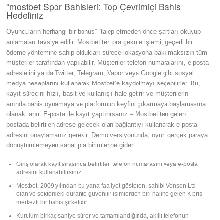
“mostbet Spor Bahisleri: Top Çevrimiçi Bahis
Hedefiniz
Oyuncuların herhangi bir bonus” “talep etmeden önce şartları okuyup
anlamaları tavsiye edilir. Mostbet’ten pra çekme işlemi, geçerli bir
ödeme yöntemine sahip oldukları sürece lokasyona bakılmaksızın tüm
müşteriler tarafından yapılabilir. Müşteriler telefon numaralarını, e-posta
adreslerini ya da Twitter, Telegram, Vapor veya Google gibi sosyal
medya hesaplarını kullanarak Mostbet’e kaydolmayı seçebilirler. Bu,
kayıt sürecini hızlı, basit ve kullanışlı hale getirir ve müşterilerin
anında bahis oynamaya ve platformun keyfini çıkarmaya başlamasına
olanak tanır. E-posta ile kayıt yaptırırsanız – Mostbet’ten gelen
postada belirtilen adrese gelecek olan bağlantıyı kullanarak e-posta
adresini onaylamanız gerekir. Demo versiyonunda, oyun gerçek paraya
dönüştürülemeyen sanal pra birimlerine gider.
Giriş olarak kayıt sırasında belirtilen telefon numarasını veya e-posta
adresini kullanabilirsiniz.
Mostbet, 2009 yılından bu yana faaliyet gösteren, sahibi Venson Ltd
olan ve sektördeki durante güvenilir isimlerden biri haline gelen Kıbrıs
merkezli bir bahis şirketidir.
Kurulum birkaç saniye sürer ve tamamlandığında, akıllı telefonun