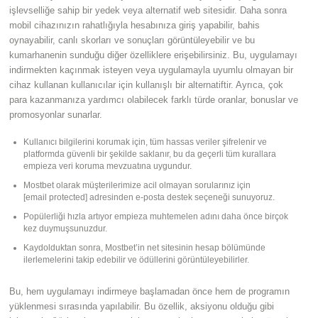
işlevselliğe sahip bir yedek veya alternatif web sitesidir. Daha sonra
mobil cihazınızın rahatlığıyla hesabınıza giriş yapabilir, bahis
oynayabilir, canlı skorları ve sonuçları görüntüleyebilir ve bu
kumarhanenin sunduğu diğer özelliklere erişebilirsiniz. Bu, uygulamayı
indirmekten kaçınmak isteyen veya uygulamayla uyumlu olmayan bir
cihaz kullanan kullanıcılar için kullanışlı bir alternatiftir. Ayrıca, çok
para kazanmanıza yardımcı olabilecek farklı türde oranlar, bonuslar ve
promosyonlar sunarlar.
Kullanıcı bilgilerini korumak için, tüm hassas veriler şifrelenir ve
platformda güvenli bir şekilde saklanır, bu da geçerli tüm kurallara
empieza veri koruma mevzuatına uygundur.
Mostbet olarak müşterilerimize acil olmayan sorularınız için
[email protected] adresinden e-posta destek seçeneği sunuyoruz.
Popülerliği hızla artıyor empieza muhtemelen adını daha önce birçok
kez duymuşsunuzdur.
Kaydolduktan sonra, Mostbet’in net sitesinin hesap bölümünde
ilerlemelerini takip edebilir ve ödüllerini görüntüleyebilirler.
Bu, hem uygulamayı indirmeye başlamadan önce hem de programın
yüklenmesi sırasında yapılabilir. Bu özellik, aksiyonu olduğu gibi