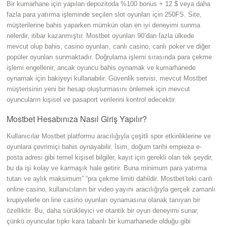
Bir kumarhane için yapılan depozitoda %100 bonus + 12 $ veya daha
fazla para yatırma işleminde seçilen slot oyunları için 250FS. Site,
müşterilerine bahis yaparken mümkün olan en iyi deneyimi sunma
nelerdir, itibar kazanmıştır. Mostbet oyunları 90’dan fazla ülkede
mevcut olup bahis, casino oyunları, canlı casino, canlı poker ve diğer
popüler oyunları sunmaktadır. Doğrulama işlemi sırasında para çekme
işlemi engellenir, ancak oyuncu bahis oynamak ve kumarhanede
oynamak için bakiyeyi kullanabilir. Güvenlik servisi, mevcut Mostbet
müşterisinin yeni bir hesap oluşturmasını önlemek için mevcut
oyuncuların kişisel ve pasaport verilerini kontrol edecektir.
Mostbet Hesabınıza Nasıl Giriş Yapılır?
Kullanıcılar Mostbet platformu aracılığıyla çeşitli spor etkinliklerine ve
oyunlara çevrimiçi bahis oynayabilir. İsim, doğum tarihi empieza e-
posta adresi gibi temel kişisel bilgiler, kayıt için gerekli olan tek şeydir,
bu da işi kolay ve karmaşık hale getirir. Buna minimum para yatırma
tutarı ve aylık maksimum” “pra çekme limiti dahildir. Mostbet’teki canlı
online casino, kullanıcıların bir video yayını aracılığıyla gerçek zamanlı
krupiyelerle on line casino oyunları oynamasına olanak tanıyan bir
özelliktir. Bu, daha sürükleyici ve otantik bir oyun deneyimi sunar,
çünkü oyuncular tıpkı kara tabanlı bir kumarhanede olduğu gibi