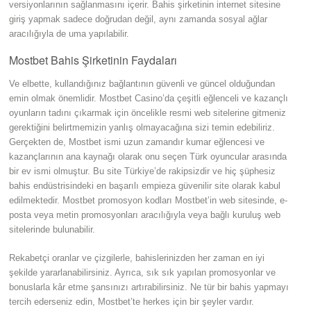
versiyonlarının sağlanmasını içerir. Bahis şirketinin internet sitesine
giriş yapmak sadece doğrudan değil, aynı zamanda sosyal ağlar
aracılığıyla de uma yapılabilir.
Mostbet Bahis Şirketinin Faydaları
Ve elbette, kullandığınız bağlantının güvenli ve güncel olduğundan
emin olmak önemlidir. Mostbet Casino’da çeşitli eğlenceli ve kazançlı
oyunların tadını çıkarmak için öncelikle resmi web sitelerine gitmeniz
gerektiğini belirtmemizin yanlış olmayacağına sizi temin edebiliriz.
Gerçekten de, Mostbet ismi uzun zamandır kumar eğlencesi ve
kazançlarının ana kaynağı olarak onu seçen Türk oyuncular arasında
bir ev ismi olmuştur. Bu site Türkiye’de rakipsizdir ve hiç şüphesiz
bahis endüstrisindeki en başarılı empieza güvenilir site olarak kabul
edilmektedir. Mostbet promosyon kodları Mostbet’in web sitesinde, e-
posta veya metin promosyonları aracılığıyla veya bağlı kuruluş web
sitelerinde bulunabilir.
Rekabetçi oranlar ve çizgilerle, bahislerinizden her zaman en iyi
şekilde yararlanabilirsiniz. Ayrıca, sık sık yapılan promosyonlar ve
bonuslarla kâr etme şansınızı artırabilirsiniz. Ne tür bir bahis yapmayı
tercih ederseniz edin, Mostbet’te herkes için bir şeyler vardır.