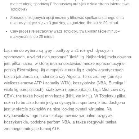
mother ofertę sportową i” “bonusową oraz jak działa strona internetowa
Totolotka?
Spośród dostępnych opcji możemy filtrować spotkania danego dnia
rozpoczynające się za 3 godziny, za godzinę, the także 30 minut.
Cały proces rejestracyjny watts Totolotku trwa kilkanaście minut –
maksymalnie do 20 minut.
Łącznie do wyboru są typy i podtypy z 21 różnych dyscyplin
sportowych, a wśród nich ogromna” “ilość lig. Najbardziej rozbudowana
jest piłka nożna, w której można obstawiać mecze reprezentacyjne,
polską Ekstraklasę, lig europejskie oraz lig z krajów egzotycznych
takich jak Jordania, Indonezja czy Algieria. Tenis ziemny (turnieje
wielkoszlemowe ATP i actually WTA), koszykówka (NBA, Euroliga i
wiele lig europejskich), siatkówka (reprezentacje, Liga Mistrzów czy
CEV), the także hokej mhh lodzie (NHL we MHL). W Totolotku piłka
nożna to be able to nie jedyna dyscyplina sportowa, która dostępna
jest w ofercie zakładów na nice looking overall wirtualne. Na
użytkowników tego buka czekają również wirtualne rozgrywki
koszykarskie, podobne perform NBA, a także rozgrywki tenisa
ziemnego imitujące turniej ATP.