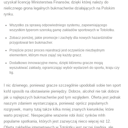
uzyskał licencję Ministerstwa Finansów, dzięki której należy do
nielicznego grona legalnych bukmacherów działających na Polskim
rynku.
Wszystko za sprawą odpowiedniego systemu, zapewniającego
wszystkim typerom szeroką gamę zakładów sportowych w Totolotku.
Zobacz poniżej, jakie promocje i zachęty dla nowych hazardzistów
przygotował ten bukmacher.
Przejście przez proces rejestracji jest oczywiście niezbędnym
elementem, którym musi zająć się każdy gracz.
Dodatkowo innowacyjne menu, dzięki któremu gracze mogą
wyszukiwać zakłady, ograniczając wybór wydarzeń do sportu, kraju czy
lig.
I nic dziwnego, ponieważ gracze szczególnie upodobali sobie ten sport
ksfd sposób na obstawianie pieniędzy. Dobrze, alcohol nie tak dobrze
jak u najlepszych bukmacherów pod tym względem. Oferta jest jednak
naszym zdaniem wystarczająca, ponieważ oprócz popularnych
rozgrywek, mamy tutaj także kilka mniej znanych kierunków, które
warto przejrzeć. Niespecjalne wrażenie robi ilość rynków mhh
popularne spotkania, których jest zazwyczaj nieco więcej niż 12.
Oferta zakładów internetowych w Totolotku jest raczej średnia, ale