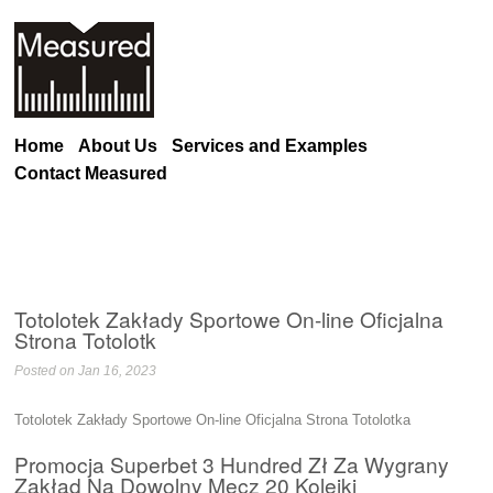
Home
About Us
Services and Examples
Contact Measured
Totolotek Zakłady Sportowe On-line Oficjalna
Strona Totolotk
Posted on Jan 16, 2023
Totolotek Zakłady Sportowe On-line Oficjalna Strona Totolotka
Promocja Superbet 3 Hundred Zł Za Wygrany
Zakład Na Dowolny Mecz 20 Kolejki