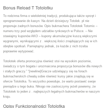
Bonus Reload T Totolotku
To rodzinna firma o wieloletniej tradycji, produkująca także sprzęt i
oprogramowanie do kasyn. Na dzień dzisiejszy Totolek. pl nie
proponuje żadnych bonusów. Opis bukmachera Totolotek Totomix –
numeru trzy pod względem udziałów rynkowych w Polsce. – Nie
stawiajmy kuponów AKO – kupony akumulacyjne kuszą większymi
wygranymi, wynikającymi z . większej ilości znajdujących się w ich
obrębie spotkań. Pamiętajmy jednak, że każde z nich trzeba
poprawnie wytypować.
Totolotek oferta promocyjna również stoi na wysokim poziomie,
świadczy o tym bogata i urozmaicona propozycja bonusów dla nowych
i stałych graczy.” “[newline]Gracze udzielający się na forach
bukmacherskich chwalą sobie również kursy jakie znajdują się w
ofercie Totolotka. To wszystko powoduje, że warto postawić swoje
pieniądze u tego buka. Nikogo nie zaskoczymy jeżeli powiemy, że
Totolotek to jeden z . najlepszych legalnych bukmacherów w naszym
kraju.
Opisy Funkcjonalności Totolotka