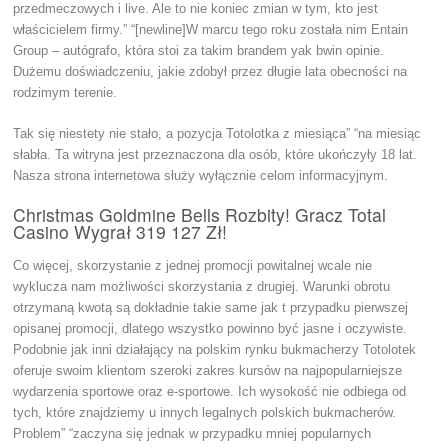
przedmeczowych i live. Ale to nie koniec zmian w tym, kto jest
właścicielem firmy.” “[newline]W marcu tego roku została nim Entain
Group – autógrafo, która stoi za takim brandem yak bwin opinie.
Dużemu doświadczeniu, jakie zdobył przez długie lata obecności na
rodzimym terenie.
Tak się niestety nie stało, a pozycja Totolotka z miesiąca” “na miesiąc
słabła. Ta witryna jest przeznaczona dla osób, które ukończyły 18 lat.
Nasza strona internetowa służy wyłącznie celom informacyjnym.
Christmas Goldmine Bells Rozbity! Gracz Total
Casino Wygrał 319 127 Zł!
Co więcej, skorzystanie z jednej promocji powitalnej wcale nie
wyklucza nam możliwości skorzystania z drugiej. Warunki obrotu
otrzymaną kwotą są dokładnie takie same jak t przypadku pierwszej
opisanej promocji, dlatego wszystko powinno być jasne i oczywiste.
Podobnie jak inni działający na polskim rynku bukmacherzy Totolotek
oferuje swoim klientom szeroki zakres kursów na najpopularniejsze
wydarzenia sportowe oraz e-sportowe. Ich wysokość nie odbiega od
tych, które znajdziemy u innych legalnych polskich bukmacherów.
Problem” “zaczyna się jednak w przypadku mniej popularnych