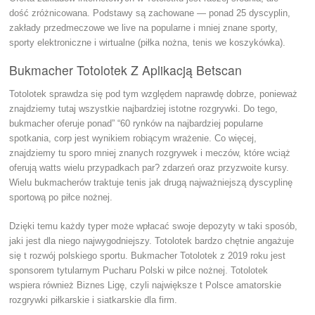
dość zróżnicowana. Podstawy są zachowane — ponad 25 dyscyplin,
zakłady przedmeczowe we live na popularne i mniej znane sporty,
sporty elektroniczne i wirtualne (piłka nożna, tenis we koszykówka).
Bukmacher Totolotek Z Aplikacją Betscan
Totolotek sprawdza się pod tym względem naprawdę dobrze, ponieważ
znajdziemy tutaj wszystkie najbardziej istotne rozgrywki. Do tego,
bukmacher oferuje ponad” “60 rynków na najbardziej popularne
spotkania, corp jest wynikiem robiącym wrażenie. Co więcej,
znajdziemy tu sporo mniej znanych rozgrywek i meczów, które wciąż
oferują watts wielu przypadkach par? zdarzeń oraz przyzwoite kursy.
Wielu bukmacherów traktuje tenis jak drugą najważniejszą dyscyplinę
sportową po piłce nożnej.
Dzięki temu każdy typer może wpłacać swoje depozyty w taki sposób,
jaki jest dla niego najwygodniejszy. Totolotek bardzo chętnie angażuje
się t rozwój polskiego sportu. Bukmacher Totolotek z 2019 roku jest
sponsorem tytularnym Pucharu Polski w piłce nożnej. Totolotek
wspiera również Biznes Ligę, czyli największe t Polsce amatorskie
rozgrywki piłkarskie i siatkarskie dla firm.