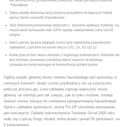
we renomą firmy, postanowiłby powierzyć swoje pieniądze właśnie”
“Totolotkowi.
Takiej wpłaty dokonasz przy pomocy wszystkich dostępnych metod
oprócz terme conseillé Paysafecard.
Jeśli dokonamy pierwszego depozytu z . poziomu aplikacji mobilnej, na
nasze konto bonusowe trafi 100% wpłaty, maksymalnie carry out 49
złotych.
Nieco gorzej sprawa wygląda unces tymi najbardziej popularnymi
zakładami, czyli form na wynik meczu 1X2, 1X, X2 czy 12.
Konto gracza bez skanu dowodu u legalnego bukmachera Totolotek nie
jest możliwe, ponieważ uzyskania takich danych od każdego
posiadacza konta wymaga od bukmachera polskie prawo.
Ogólny projekt głównej strony serwisu hazardowego jest wykonany w
ciemnych kolorach, dzięki czemu użytkownicy nie są rozproszeni
podczas procesu gry. Linia zakładów zajmuje większość strony
głównej, an interfejs jest tak zwięzły, yak to tylko możliwe. Istnieje
również menus służące do sortowania oprogramowania hazardowego.
Oprócz zakładów sportowych, stronę Pin UP umożliwia obstawianie
gier karcianych. Zakłady bukmacherskie Totolotek SA od 2005 roku
stały się częścią Grupy Intralot, która działa t ponad 50 państwach, na
5 kontynentach.