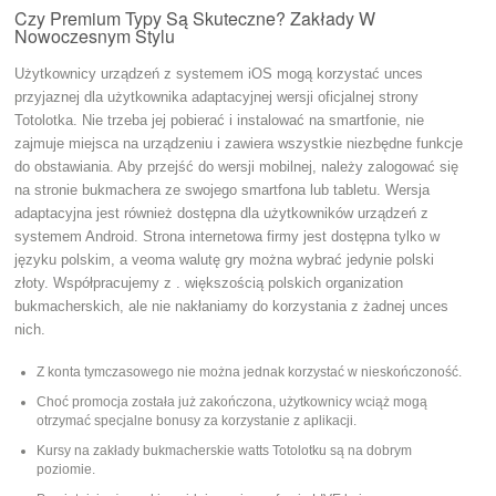
Czy Premium Typy Są Skuteczne? Zakłady W
Nowoczesnym Stylu
Użytkownicy urządzeń z systemem iOS mogą korzystać unces
przyjaznej dla użytkownika adaptacyjnej wersji oficjalnej strony
Totolotka. Nie trzeba jej pobierać i instalować na smartfonie, nie
zajmuje miejsca na urządzeniu i zawiera wszystkie niezbędne funkcje
do obstawiania. Aby przejść do wersji mobilnej, należy zalogować się
na stronie bukmachera ze swojego smartfona lub tabletu. Wersja
adaptacyjna jest również dostępna dla użytkowników urządzeń z
systemem Android. Strona internetowa firmy jest dostępna tylko w
języku polskim, a veoma walutę gry można wybrać jedynie polski
złoty. Współpracujemy z . większością polskich organization
bukmacherskich, ale nie nakłaniamy do korzystania z żadnej unces
nich.
Z konta tymczasowego nie można jednak korzystać w nieskończoność.
Choć promocja została już zakończona, użytkownicy wciąż mogą
otrzymać specjalne bonusy za korzystanie z aplikacji.
Kursy na zakłady bukmacherskie watts Totolotku są na dobrym
poziomie.