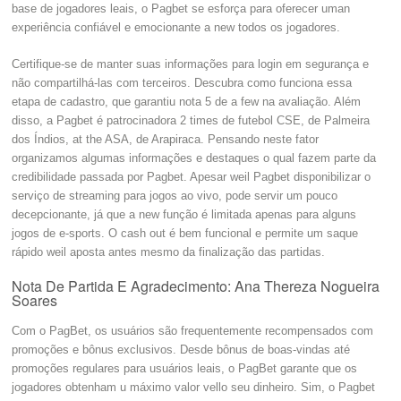
base de jogadores leais, o Pagbet se esforça para oferecer uman
experiência confiável e emocionante a new todos os jogadores.
Certifique-se de manter suas informações para login em segurança e
não compartilhá-las com terceiros. Descubra como funciona essa
etapa de cadastro, que garantiu nota 5 de a few na avaliação. Além
disso, a Pagbet é patrocinadora 2 times de futebol CSE, de Palmeira
dos Índios, at the ASA, de Arapiraca. Pensando neste fator
organizamos algumas informações e destaques o qual fazem parte da
credibilidade passada por Pagbet. Apesar weil Pagbet disponibilizar o
serviço de streaming para jogos ao vivo, pode servir um pouco
decepcionante, já que a new função é limitada apenas para alguns
jogos de e-sports. O cash out é bem funcional e permite um saque
rápido weil aposta antes mesmo da finalização das partidas.
Nota De Partida E Agradecimento: Ana Thereza Nogueira
Soares
Com o PagBet, os usuários são frequentemente recompensados com
promoções e bônus exclusivos. Desde bônus de boas-vindas até
promoções regulares para usuários leais, o PagBet garante que os
jogadores obtenham u máximo valor vello seu dinheiro. Sim, o Pagbet