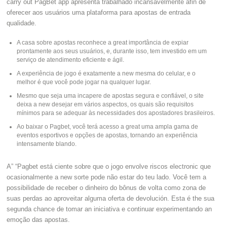
carry out PagBet app apresenta trabalhado incansavelmente afin de
oferecer aos usuários uma plataforma para apostas de entrada
qualidade.
A casa sobre apostas reconhece a great importância de expiar
prontamente aos seus usuários, e, durante isso, tem investido em um
serviço de atendimento eficiente e ágil.
A experiência de jogo é exatamente a new mesma do celular, e o
melhor é que você pode jogar na qualquer lugar.
Mesmo que seja uma incapere de apostas segura e confiável, o site
deixa a new desejar em vários aspectos, os quais são requisitos
mínimos para se adequar às necessidades dos apostadores brasileiros.
Ao baixar o Pagbet, você terá acesso a great uma ampla gama de
eventos esportivos e opções de apostas, tornando an experiência
intensamente blando.
A” “Pagbet está ciente sobre que o jogo envolve riscos electronic que
ocasionalmente a new sorte pode não estar do teu lado. Você tem a
possibilidade de receber o dinheiro do bônus de volta como zona de
suas perdas ao aproveitar alguma oferta de devolución. Esta é the sua
segunda chance de tomar an iniciativa e continuar experimentando an
emoção das apostas.