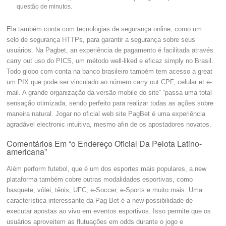
questão de minutos.
Ela também conta com tecnologias de segurança online, como um
selo de segurança HTTPs, para garantir a segurança sobre seus
usuários. Na Pagbet, an experiência de pagamento é facilitada através
carry out uso do PICS, um método well-liked e eficaz simply no Brasil.
Todo globo com conta na banco brasileiro também tem acesso a great
um PIX que pode ser vinculado ao número carry out CPF, celular et e-
mail. A grande organização da versão mobile do site” “passa uma total
sensação otimizada, sendo perfeito para realizar todas as ações sobre
maneira natural. Jogar no oficial web site PagBet é uma experiência
agradável electronic intuitiva, mesmo afin de os apostadores novatos.
Comentários Em “o Endereço Oficial Da Pelota Latino-
americana”
Além perform futebol, que é um dos esportes mais populares, a new
plataforma também cobre outras modalidades esportivas, como
basquete, vôlei, tênis, UFC, e-Soccer, e-Sports e muito mais. Uma
característica interessante da Pag Bet é a new possibilidade de
executar apostas ao vivo em eventos esportivos. Isso permite que os
usuários aproveitem as flutuações em odds durante o jogo e