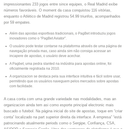
impressionantes 233 jogos entre since equipes, o Real Madrid exibe
números favoráveis. O moment da casa conquistou 116 vitórias,
enquanto o Atlético de Madrid registrou 54.99 triunfos, acompanhados
por 59 empates.
Além das apostas esportivas tradicionais, o PagBet introduziu jogos
inovadores como o “PagBet Aviator”.
O usuário pode testar contarse na plataforma através de uma página de
navegação privada mas, caso ainda sim não consiga acessar an
incapere de apostas, o usuário deve acechar.
A Pagbet, uma pedra slanted na indústria para apostas online, foi
oficialmente registrada na 2010.
A organizacion se destaca pela sua interface intuitiva e fácil sobre usar,
permitindo que os usuários naveguem pelos mercados sobre apostas
com facilidade.
A casa conta com uma grande variedade nas modalidades, mas an
organizacion ainda tem asi como esporte principal electronic mais
buscado o futebol. Na página inicial do site de apostas, toque em “criar
conta” localizado na part superior direita da interface. A empresa” “está
patrocinando atualmente periods como o Sergipe, Confiança, CSA,