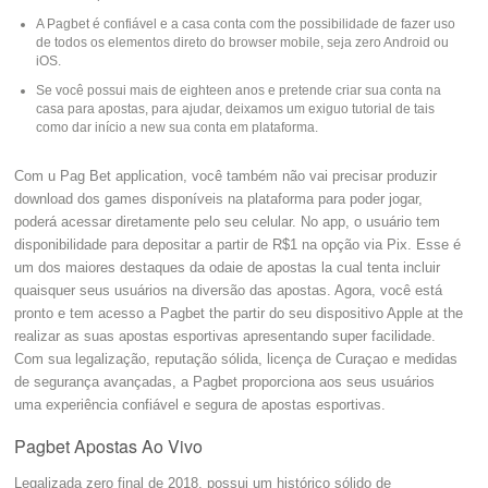
A Pagbet é confiável e a casa conta com the possibilidade de fazer uso
de todos os elementos direto do browser mobile, seja zero Android ou
iOS.
Se você possui mais de eighteen anos e pretende criar sua conta na
casa para apostas, para ajudar, deixamos um exiguo tutorial de tais
como dar início a new sua conta em plataforma.
Com u Pag Bet application, você também não vai precisar produzir
download dos games disponíveis na plataforma para poder jogar,
poderá acessar diretamente pelo seu celular. No app, o usuário tem
disponibilidade para depositar a partir de R$1 na opção via Pix. Esse é
um dos maiores destaques da odaie de apostas la cual tenta incluir
quaisquer seus usuários na diversão das apostas. Agora, você está
pronto e tem acesso a Pagbet the partir do seu dispositivo Apple at the
realizar as suas apostas esportivas apresentando super facilidade.
Com sua legalização, reputação sólida, licença de Curaçao e medidas
de segurança avançadas, a Pagbet proporciona aos seus usuários
uma experiência confiável e segura de apostas esportivas.
Pagbet Apostas Ao Vivo
Legalizada zero final de 2018, possui um histórico sólido de