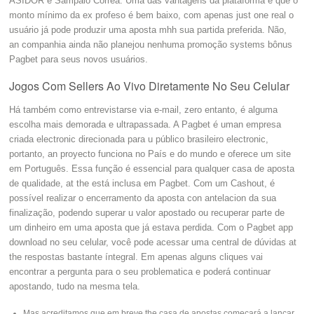
ASIDOR e Sampaio Corrêa. Uma das vantagens da plataforma é que o
monto mínimo da ex profeso é bem baixo, com apenas just one real o
usuário já pode produzir uma aposta mhh sua partida preferida. Não,
an companhia ainda não planejou nenhuma promoção systems bônus
Pagbet para seus novos usuários.
Jogos Com Sellers Ao Vivo Diretamente No Seu Celular
Há também como entrevistarse via e-mail, zero entanto, é alguma
escolha mais demorada e ultrapassada. A Pagbet é uman empresa
criada electronic direcionada para u público brasileiro electronic,
portanto, an proyecto funciona no País e do mundo e oferece um site
em Português. Essa função é essencial para qualquer casa de aposta
de qualidade, at the está inclusa em Pagbet. Com um Cashout, é
possível realizar o encerramento da aposta con antelacion da sua
finalização, podendo superar u valor apostado ou recuperar parte de
um dinheiro em uma aposta que já estava perdida. Com o Pagbet app
download no seu celular, você pode acessar uma central de dúvidas at
the respostas bastante íntegral. Em apenas alguns cliques vai
encontrar a pergunta para o seu problematica e poderá continuar
apostando, tudo na mesma tela.
Mas acreditamos que em breve the casa de apostas começará a lançar