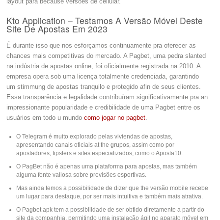
layout para because versões de cellular.
Kto Application – Testamos A Versão Móvel Deste
Site De Apostas Em 2023
É durante isso que nos esforçamos continuamente pra oferecer as
chances mais competitivas do mercado. A Pagbet, uma pedra slanted
na indústria de apostas online, foi oficialmente registrada na 2010. A
empresa opera sob uma licença totalmente credenciada, garantindo
um stimmung de apostas tranquilo e protegido afin de seus clientes.
Essa transparência e legalidade contribuíram significativamente pra an
impressionante popularidade e credibilidade de uma Pagbet entre os
usuários em todo u mundo
como jogar no pagbet
.
O Telegram é muito explorado pelas viviendas de apostas,
apresentando canais oficiais at the grupos, assim como por
apostadores, tipsters e sites especializados, como o Aposta10.
O PagBet não é apenas uma plataforma para apostas, mas também
alguma fonte valiosa sobre previsões esportivas.
Mas ainda temos a possibilidade de dizer que the versão mobile recebe
um lugar para destaque, por ser mais intuitiva e também mais atrativa.
O Pagbet apk tem a possibilidade de ser obtido diretamente a partir do
site da companhia, permitindo uma instalação ágil no aparato móvel em