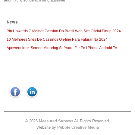
auch nicht sonderlich lang ausfallen.
News
Pin Upwards O Melhor Cassino Do Brasil Web Site Oficial Pinup 2024
10 Melhores Sites De Cassinos On-line Para Faturar Na 2024
Apowermirror: Screen Mirroring Software For Pc I Phone Android Tv
© 2026
Measured Surveys
All Rights Reserved.
Website by
Pebble Creative Media