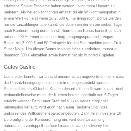
erfahrene Spieler Probleme haben werden, living room Umsatz zu
meistern. Als neuer Nachrichten erhältst du ein Willkommenspaket in
einem Wert von erst wenn zu 2. 500 €. Für living room Bonus werden
nur die Einzahlungen anerkannt, die du binnen der ersten sieben Tage
nach Kontoeröffnung durchführst. Beim ersten Bonus handelt es sich
um den 200 % Feuer speiender berg (umgangssprachlich) Vegas
Bonus bis 2. 000 € und 50 Freispiele für den Slot machine game Fruit
Super Nova. Um diesen Bonus in voller Höhe zu erhalten, musst du
demnach 300 € einzahlen sowie kannst mit six hundred € spielen.
Gutes Casino
Doch leider konnten wir anhand unserer Erfahrungswerte erinnern, dass
die Umsatzbedingungen zeitlich extrem eingeschränkt wurden.
Prinzipiell ist ein 40-facher Kuchen des erhaltenen Reward kulant, doch
bedauerlicherweise muss der Kuchen bereits innerhalb von 5 Tagen
erreicht werden. Damit euer Start bei Vulkan Vegas möglichst
reibungslos verläuft, wird euch nach eurer Registrierung” “das
umfassendes Willkommenspaket angeboten. Zahlt Ihr mindestens 10
Euro aufgrund der Kontoeröffnung ein, wird eure Einzahlung
automatisch verdoppelt darüber hinaus es wandern twenty five