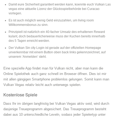
Damit eure Sicherheit garantiert werden kann, koennte euch Vulkan Las
vegas eine aktuelle Lizenz der Glücksspielbehörde bei Curacao
vorlegen.
Es ist auch möglich wenig Geld einzuzahlen, um living room
Willkommensbonus zu sinn.
Prinzipiell ist natürlich ein 40-facher Umsatz des erhaltenen Reward
kulant, doch bedauerlicherweise muss der Kuchen bereits innerhalb
des 5 Tagen erreicht werden.
Der Vulkan Sin city Login ist gerade auf der offiziellen Homepage
unverkennbar mit einem Button oben back links gekennzeichnet, auf
unserem ‘Anmelden’ steht.
Eine spezielle App findet man für Vulkan nicht, aber man kann die
Online Spielothek auch ganz schnell im Browser öffnen. Dies ist mir
mit allen gängigen Smartphone problemlos gelungen. Somit kann man
Vulkan Vegas relativ leicht auch unterwegs spielen.
Kostenlose Spiele
Dass Ihr im übrigen langfristig bei Vulkan Vegas aktiv seid, wird durch
dasjenige Treueprogramm abgesichert. Das Treueprogramm besteht
dabei aus 10 unterschiedliche Leveln, sodass jeder Spielertyp unter