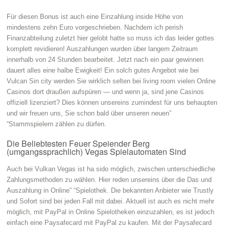
Für diesen Bonus ist auch eine Einzahlung inside Höhe von
mindestens zehn Euro vorgeschrieben. Nachdem ich perish
Finanzabteilung zuletzt hier gelobt hatte so muss ich das leider gottes
komplett revidieren! Auszahlungen wurden über langem Zeitraum
innerhalb von 24 Stunden bearbeitet. Jetzt nach ein paar gewinnen
dauert alles eine halbe Ewigkeit! Ein solch gutes Angebot wie bei
Vulcan Sin city werden Sie wirklich selten bei living room vielen Online
Casinos dort draußen aufspüren — und wenn ja, sind jene Casinos
offiziell lizenziert? Dies können unsereins zumindest für uns behaupten
und wir freuen uns, Sie schon bald über unseren neuen”
“Stammspielern zählen zu dürfen.
Die Beliebtesten Feuer Speiender Berg
(umgangssprachlich) Vegas Spielautomaten Sind
Auch bei Vulkan Vegas ist ha sido möglich, zwischen unterschiedliche
Zahlungsmethoden zu wählen. Hier reden unsereins über die Das und
Auszahlung in Online” “Spielothek. Die bekannten Anbieter wie Trustly
und Sofort sind bei jeden Fall mit dabei. Aktuell ist auch es nicht mehr
möglich, mit PayPal in Online Spielotheken einzuzahlen, es ist jedoch
einfach eine Paysafecard mit PayPal zu kaufen. Mit der Paysafecard