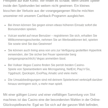
Freispiele auf euer Konto. Wir finden es schade, wenn unsere Spieler
inside den Spielrunden bei weitem nicht gewinnen. Ein kleines
bisschen der Verluste aus der vorangegangenen Woche möchten
unsereiner mit unserem Cashback-Programm ausgleichen.
Bei ihnen können Sie gegen einen etwas höheren Einsatz sofort die
Bonusrunden spielen.
Vulcan wartet auf neue Benutzer – registrieren Sie sich, erhalten Sie
Willkommensgeschenke, nehmen Sie an Werbeaktionen teil, spielen
Sie sowie sind Sie das Gewinner!
Sie können auch living area von uns zur Verfügung gestellten Hyperlink
verwenden, der Sie sicher bei Feuer speiender berg
(umgangssprachlich) Vegas anmelden lässt.
Bei Vulkan Vegas Casino finden Sie perish besten Casino-
Spiele von Spielanbietern wie Microgaming, NetEnt, Play’n’Go,
Yggdrazil, Quickspin, EvoPlay, Amatic und viele mehr.
Die Umsatzbedingungen sind mit deinem Spielerlevel verknüpft darüber
hinaus verringern sich, u mehr man spielt.
Mit einer gültigen Lizenz und einer vielfältigen Sammlung von Slot
machines ist das Casino eine der besondersten Wahlen in der Online-
Glücksspielbranche. Egal wo Sie sich auf der ganzen Welt befinden,