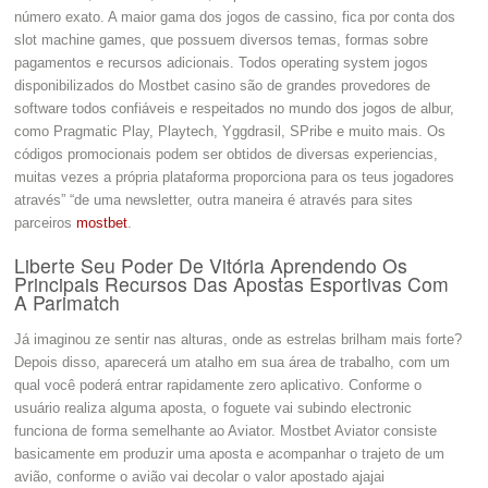
número exato. A maior gama dos jogos de cassino, fica por conta dos
slot machine games, que possuem diversos temas, formas sobre
pagamentos e recursos adicionais. Todos operating system jogos
disponibilizados do Mostbet casino são de grandes provedores de
software todos confiáveis e respeitados no mundo dos jogos de albur,
como Pragmatic Play, Playtech, Yggdrasil, SPribe e muito mais. Os
códigos promocionais podem ser obtidos de diversas experiencias,
muitas vezes a própria plataforma proporciona para os teus jogadores
através” “de uma newsletter, outra maneira é através para sites
parceiros
mostbet
.
Liberte Seu Poder De Vitória Aprendendo Os
Principais Recursos Das Apostas Esportivas Com
A Parimatch
Já imaginou ze sentir nas alturas, onde as estrelas brilham mais forte?
Depois disso, aparecerá um atalho em sua área de trabalho, com um
qual você poderá entrar rapidamente zero aplicativo. Conforme o
usuário realiza alguma aposta, o foguete vai subindo electronic
funciona de forma semelhante ao Aviator. Mostbet Aviator consiste
basicamente em produzir uma aposta e acompanhar o trajeto de um
avião, conforme o avião vai decolar o valor apostado ajajai