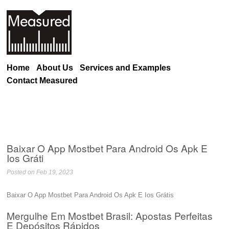
Home
About Us
Services and Examples
Contact Measured
Baixar O App Mostbet Para Android Os Apk E
Ios Gráti
Posted on Feb 19, 2023
Baixar O App Mostbet Para Android Os Apk E Ios Grátis
Mergulhe Em Mostbet Brasil: Apostas Perfeitas
E Depósitos Rápidos