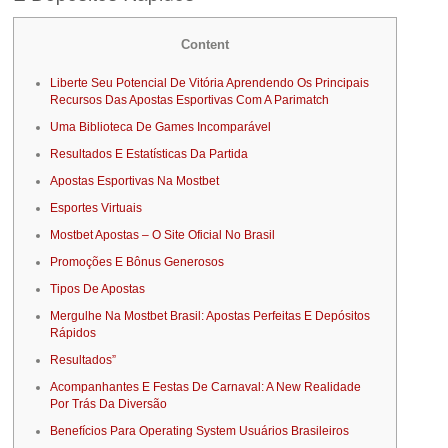
Content
Liberte Seu Potencial De Vitória Aprendendo Os Principais
Recursos Das Apostas Esportivas Com A Parimatch
Uma Biblioteca De Games Incomparável
Resultados E Estatísticas Da Partida
Apostas Esportivas Na Mostbet
Esportes Virtuais
Mostbet Apostas – O Site Oficial No Brasil
Promoções E Bônus Generosos
Tipos De Apostas
Mergulhe Na Mostbet Brasil: Apostas Perfeitas E Depósitos
Rápidos
Resultados”
Acompanhantes E Festas De Carnaval: A New Realidade
Por Trás Da Diversão
Benefícios Para Operating System Usuários Brasileiros