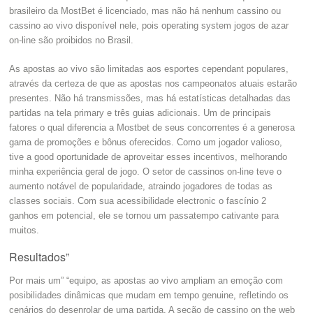
brasileiro da MostBet é licenciado, mas não há nenhum cassino ou
cassino ao vivo disponível nele, pois operating system jogos de azar
on-line são proibidos no Brasil.
As apostas ao vivo são limitadas aos esportes cependant populares,
através da certeza de que as apostas nos campeonatos atuais estarão
presentes. Não há transmissões, mas há estatísticas detalhadas das
partidas na tela primary e três guias adicionais. Um de principais
fatores o qual diferencia a Mostbet de seus concorrentes é a generosa
gama de promoções e bônus oferecidos. Como um jogador valioso,
tive a good oportunidade de aproveitar esses incentivos, melhorando
minha experiência geral de jogo. O setor de cassinos on-line teve o
aumento notável de popularidade, atraindo jogadores de todas as
classes sociais. Com sua acessibilidade electronic o fascínio 2
ganhos em potencial, ele se tornou um passatempo cativante para
muitos.
Resultados”
Por mais um” “equipo, as apostas ao vivo ampliam an emoção com
posibilidades dinâmicas que mudam em tempo genuine, refletindo os
cenários do desenrolar de uma partida. A seção de cassino on the web