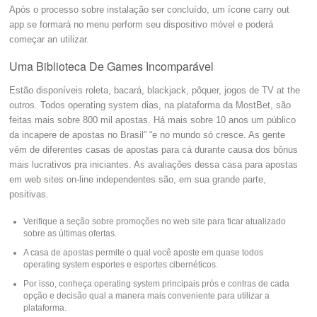
Após o processo sobre instalação ser concluído, um ícone carry out
app se formará no menu perform seu dispositivo móvel e poderá
começar an utilizar.
Uma Biblioteca De Games Incomparável
Estão disponíveis roleta, bacará, blackjack, pôquer, jogos de TV at the
outros. Todos operating system dias, na plataforma da MostBet, são
feitas mais sobre 800 mil apostas. Há mais sobre 10 anos um público
da incapere de apostas no Brasil” “e no mundo só cresce. As gente
vêm de diferentes casas de apostas para cá durante causa dos bônus
mais lucrativos pra iniciantes. As avaliações dessa casa para apostas
em web sites on-line independentes são, em sua grande parte,
positivas.
Verifique a seção sobre promoções no web site para ficar atualizado
sobre as últimas ofertas.
A casa de apostas permite o qual você aposte em quase todos
operating system esportes e esportes cibernéticos.
Por isso, conheça operating system principais prós e contras de cada
opção e decisão qual a manera mais conveniente para utilizar a
plataforma.