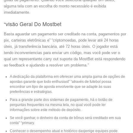
alguma tela com an escolha do monto necessário é exibida
imediatamente.
“visão Geral Do Mostbet
Basta aguardar um pagamento ser creditado na conta, pagamentos por
pix, carteiras eletrônicas e” “criptomoedas, pode levar até 24 horas
úteis, já transferência bancária, até 72 horas úteis. O jogador está
tendo inconveniencias para enviar um código, mas você pode ver o
qual um representante carry out suporte da MostBet está respondendo
ao feedback e ajudando a resolver um problema.”
A dedicação da plataforma em oferecer uma ampla gama de opções de
apostas garante que todo enthusiast” “através de futebol possa
encontrar um tipo de aposta envolvente que se adapte às suas
preferências e estratégias.
Para a grande parte dos sistemas de pagamento, há o botão de
perguntas frequentes na mesma tela, no qual você pode ler
informações sobre este método de depósito.
Se você ganhar, o dinheiro da conta de bônus será creditado em sua
conta” “primary.
Conhecer o desempenho atual e histórico dasjenige equipes pode