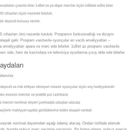
abdan çıxarıla bilər 1xBet və ya digər mərclər üçün istifadə edilə bilər.
S cihazları üçün nəzərdə tutulub.
bir depozit bonusu vermir.
 cihazları ötrü nəzərdə tutulub. Proqramın funksionallığı və dizaynı
əlaqəli gəlir. Proqram vasitəsilə oyunçular ən vacib əməliyyatları –
əməliyyatları apara və mərc edə bilərlər. 1xBet az proqramı vasitəsilə
c edə, həm də kazinolara və televiziya oyunlarına çıxış əldə edə bilərlər.
aydaları
lərsiniz.
 depozit və risk ehtiyac etməyən müasir oyunçular üçün xoş hədiyyələrdir.
ən əvəzsiz mərclər və praktik pul cashback.
z mərcin nominal dəyəri çıxılmaqla uduşları alacaq.
dəçilərin mahiyyət saytda gördüklərinə bütöv əlaqəli varidat.
seyrək nominal dəyərindən aşağı ödəniş alacaq. Ondan istifadə eləmək
ir, burada pulsuz mərc seçimini seçirsiniz. Bir forma olaraq, pulsuz mərcin