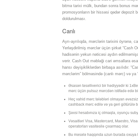
bitmə tarixi mülk, bundan sonra bonus mərc
promosyonların bir hissəsi qədər depozit b
doldurulması.
Canlı
Ayrı-ayrılıqda, mərclərin tarixini öyrənə, c
Yerləşdirilmiş mərclər üçün şirkət “Cash O
hadisənin yekun nəticəsi aydın edilməmi
verir. Cash Out məbləği cari əmsallara əsa
hansı dəyişikliklərdən birbaşa asılıdır. 
mərclərim” bölməsində (canlı mərc) və ya “
Əsasən təsəlliverici bir hədiyyədir ki 1xBe
mərc üçün pulsuz mərcdən istifadə edə bil
Heç vahid mərc tələbləri olmayan əvəzsiz 
cashback mərc edilə və ya geri götürülə b
Şəxsi hesabınıza iç olmaqla, oyunçu subye
Vəsaitləri Visa, Mastercard, Maestro, Vis
operatorları vasitəsilə çıxarmaq olar.
Bu məsələ haqqında uzun burada oxuya bi