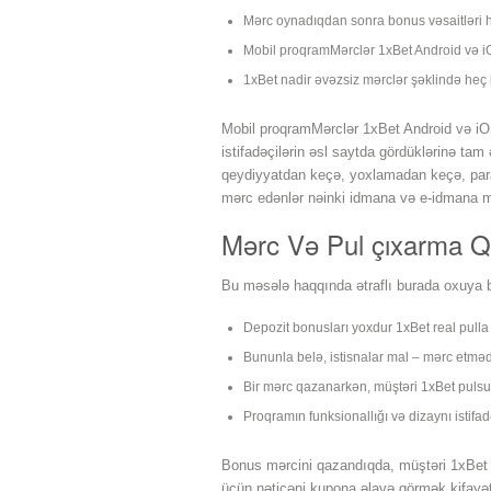
Mərc oynadıqdan sonra bonus vəsaitləri hes
Mobil proqramMərclər 1xBet Android və iO
1xBet nadir əvəzsiz mərclər şəklində heç 
Mobil proqramMərclər 1xBet Android və iOS
istifadəçilərin əsl saytda gördüklərinə tam 
qeydiyyatdan keçə, yoxlamadan keçə, para 
mərc edənlər nəinki idmana və e-idmana mər
Mərc Və Pul çıxarma Q
Bu məsələ haqqında ətraflı burada oxuya bi
Depozit bonusları yoxdur 1xBet real pulla
Bununla belə, istisnalar mal – mərc etməd
Bir mərc qazanarkən, müştəri 1xBet pulsu
Proqramın funksionallığı və dizaynı istifa
Bonus mərcini qazandıqda, müştəri 1xBet 
üçün nəticəni kupona əlavə görmək kifayətd