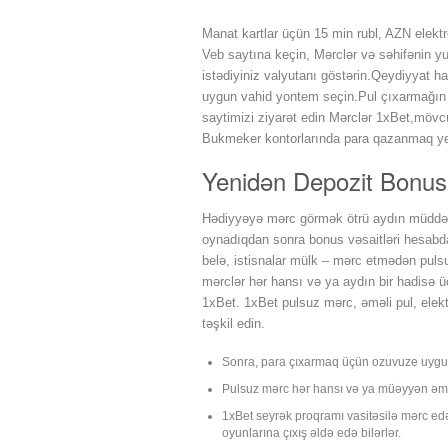
Manat kartlar üçün 15 min rubl, AZN elektr
Veb saytına keçin, Mərclər və səhifənin y
istədiyiniz valyutanı göstərin.Qeydiyyat 
uygun vahid yontem seçin.Pul çıxarmağın
saytimizi ziyarət edin Mərclər 1xBet,mövcud
Bukmeker kontorlarında para qazanmaq yet
Yenidən Depozit Bonu
Hədiyyəyə mərc görmək ötrü aydın müddə
oynadıqdan sonra bonus vəsaitləri hesabdan
belə, istisnalar mülk – mərc etmədən puls
mərclər hər hansı və ya aydın bir hadisə üç
1xBet. 1xBet pulsuz mərc, əməli pul, elek
təşkil edin.
Sonra, para çıxarmaq üçün ozuvuze uygun
Pulsuz mərc hər hansı və ya müəyyən əmsa
1xBet seyrək proqramı vasitəsilə mərc ed
oyunlarına çıxış əldə edə bilərlər.