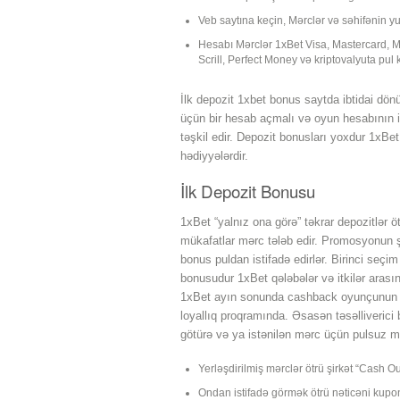
Veb saytına keçin, Mərclər və səhifənin 
Hesabı Mərclər 1xBet Visa, Mastercard, M
Scrill, Perfect Money və kriptovalyuta pul
İlk depozit 1xbet bonus saytda ibtidai dön
üçün bir hesab açmalı və oyun hesabının i
təşkil edir. Depozit bonusları yoxdur 1xBe
hədiyyələrdir.
İlk Depozit Bonusu
1xBet “yalnız ona görə” təkrar depozitlər 
mükafatlar mərc tələb edir. Promosyonun ş
bonus puldan istifadə edirlər. Birinci seçi
bonusudur 1xBet qələbələr və itkilər arasın
1xBet ayın sonunda cashback oyunçunun st
loyallıq proqramında. Əsasən təsəlliverici b
götürə və ya istənilən mərc üçün pulsuz mə
Yerləşdirilmiş mərclər ötrü şirkət “Cash Ou
Ondan istifadə görmək ötrü nəticəni kupon