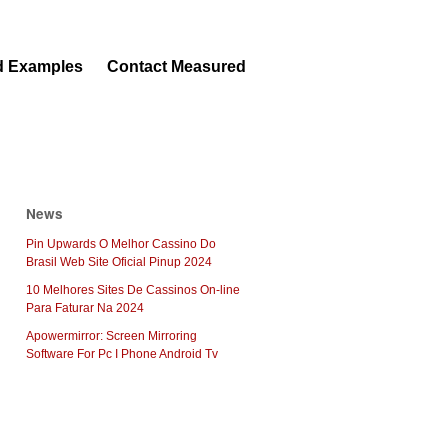
d Examples
Contact Measured
News
Pin Upwards O Melhor Cassino Do
Brasil Web Site Oficial Pinup 2024
10 Melhores Sites De Cassinos On-line
Para Faturar Na 2024
Apowermirror: Screen Mirroring
Software For Pc I Phone Android Tv