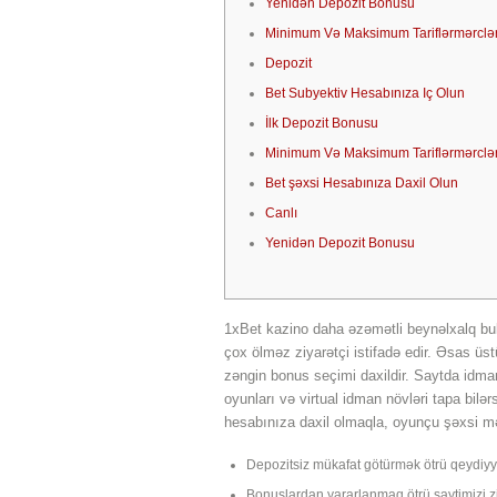
Yenidən Depozit Bonusu
Minimum Və Maksimum Tariflərmərclər
Depozit
Bet Subyektiv Hesabınıza Iç Olun
İlk Depozit Bonusu
Minimum Və Maksimum Tariflərmərclər
Bet şəxsi Hesabınıza Daxil Olun
Canlı
Yenidən Depozit Bonusu
1xBet kazino daha əzəmətli beynəlxalq bu
çox ölməz ziyarətçi istifadə edir. Əsas üs
zəngin bonus seçimi daxildir. Saytda idman
oyunları və virtual idman növləri tapa bilə
hesabınıza daxil olmaqla, oyunçu şəxsi məl
Depozitsiz mükafat götürmək ötrü qeydiyy
Bonuslardan yararlanmaq ötrü saytimizi zi