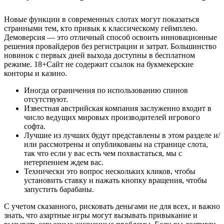
Новые функции в современных слотах могут показаться
странными тем, кто привык к классическому геймплею.
Демоверсия — это отличный способ освоить инновационные
решения провайдеров без регистрации и затрат. Большинство
новинок с первых дней выхода доступны в бесплатном
режиме. 18+Сайт не содержит ссылок на букмекерские
конторы и казино.
Иногда ограничения по использованию спинов
отсутствуют.
Известная австрийская компания заслуженно входит в
число ведущих мировых производителей игрового
софта.
Лучшие из лучших будут представлены в этом разделе и/
или рассмотрены и опубликованы на странице слота,
так что если у вас есть чем похвастаться, мы с
нетерпением ждем вас.
Технически это вопрос нескольких кликов, чтобы
установить ставку и нажать кнопку вращения, чтобы
запустить барабаны.
С учетом сказанного, рисковать деньгами не для всех, и важно
знать, что азартные игры могут вызывать привыкание и