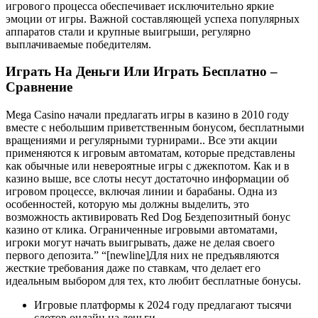
игрового процесса обеспечивает исключительно яркие
эмоции от игры. Важной составляющей успеха популярных
аппаратов стали и крупные выигрыши, регулярно
выплачиваемые победителям.
Играть На Деньги Или Играть Бесплатно –
Сравнение
Mega Casino начали предлагать игры в казино в 2010 году
вместе с небольшим приветственным бонусом, бесплатными
вращениями и регулярными турнирами.. Все эти акции
применяются к игровым автоматам, которые представлены
как обычные или невероятные игры с джекпотом. Как и в
казино выше, все слоты несут достаточно информации об
игровом процессе, включая линии и барабаны. Одна из
особенностей, которую мы должны выделить, это
возможность активировать Red Dog Бездепозитный бонус
казино от клика. Ограниченные игровыми автоматами,
игроки могут начать выигрывать, даже не делая своего
первого депозита.” “[newline]Для них не предъявляются
жесткие требования даже по ставкам, что делает его
идеальным выбором для тех, кто любит бесплатные бонусы.
Игровые платформы к 2024 году предлагают тысячи
слотов онлайн на деньги.