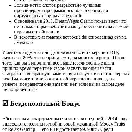
Большинство слотов разработано лучшими
провайдерами программного обеспечения для
виртуальных игорных заведений.
Основанная в 2018, DreamVegas Casino показывает, что
не только старые веб-сайты могут обеспечить желаемый
игрокам онлайн-опыт.
В некоторых автоматах встроена фиксированная сумма
джекпота.
Имейте в виду, что иногда в названиях есть версии с RTP,
начиная с 80%, что неприемлемо для многих игроков. После
того, как вы выполнили все вышеперечисленные шаги,
пришло время перейти к самой захватывающей части.
Сыграйте в выбранную вами игру и получите опыт из первых
рук. Вы можете много читать об игре, но вы никогда не
узнаете, понравится она вам или нет, если вы на самом деле
не попробуете ее.
☑️ Бездепозитный Бонус
Абсолютным рекордсменом считается вышедший в 2014 году
видеослот с нестандартной игровой механикой Moody Fruits
от Relax Gaming — его RTP достигает 99, 908%. Среди