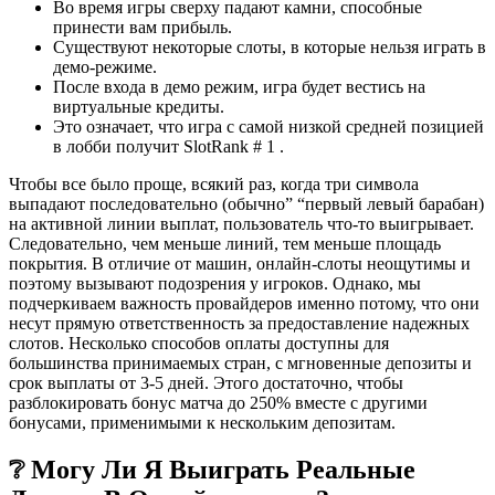
Во время игры сверху падают камни, способные
принести вам прибыль.
Существуют некоторые слоты, в которые нельзя играть в
демо-режиме.
После входа в демо режим, игра будет вестись на
виртуальные кредиты.
Это означает, что игра с самой низкой средней позицией
в лобби получит SlotRank # 1 .
Чтобы все было проще, всякий раз, когда три символа
выпадают последовательно (обычно” “первый левый барабан)
на активной линии выплат, пользователь что-то выигрывает.
Следовательно, чем меньше линий, тем меньше площадь
покрытия. В отличие от машин, онлайн-слоты неощутимы и
поэтому вызывают подозрения у игроков. Однако, мы
подчеркиваем важность провайдеров именно потому, что они
несут прямую ответственность за предоставление надежных
слотов. Несколько способов оплаты доступны для
большинства принимаемых стран, с мгновенные депозиты и
срок выплаты от 3-5 дней. Этого достаточно, чтобы
разблокировать бонус матча до 250% вместе с другими
бонусами, применимыми к нескольким депозитам.
❔ Могу Ли Я Выиграть Реальные