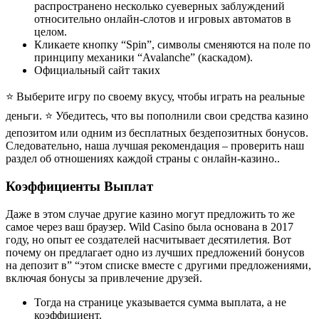
распространено несколько суеверных заблуждений
относительно онлайн-слотов и игровых автоматов в
целом.
Кликаете кнопку “Spin”, символы сменяются на поле по
принципу механики “Avalanche” (каскадом).
Официальный сайт таких
⭐ Выберите игру по своему вкусу, чтобы играть на реальные
деньги. ⭐ Убедитесь, что вы пополнили свои средства казино
депозитом или одним из бесплатных бездепозитных бонусов.
Следовательно, наша лучшая рекомендация – проверить наш
раздел об отношениях каждой страны с онлайн-казино..
Коэффициенты Выплат
Даже в этом случае другие казино могут предложить то же
самое через ваш браузер. Wild Casino была основана в 2017
году, но опыт ее создателей насчитывает десятилетия. Вот
почему он предлагает одно из лучших предложений бонусов
на депозит в” “этом списке вместе с другими предложениями,
включая бонусы за привлечение друзей.
Тогда на странице указывается сумма выплата, а не
коэффициент.