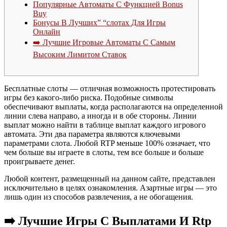
Популярные Автоматы С Функцией Bonus
Buy
Бонусы В Лучших” “слотах Для Игры
Онлайн
➡️ Лучшие Игровые Автоматы С Самым
Высоким Лимитом Ставок
Бесплатные слоты — отличная возможность протестировать
игры без какого-либо риска. Подобные символы
обеспечивают выплаты, когда располагаются на определенной
линии слева направо, а иногда и в обе стороны. Линии
выплат можно найти в таблице выплат каждого игрового
автомата. Эти два параметра являются ключевыми
параметрами слота. Любой RTP меньше 100% означает, что
чем больше вы играете в слоты, тем все больше и больше
проигрываете денег.
Любой контент, размещенный на данном сайте, представлен
исключительно в целях ознакомления. Азартные игры — это
лишь один из способов развлечения, а не обогащения.
➡️ Лучшие Игры С Выплатами И Rtp