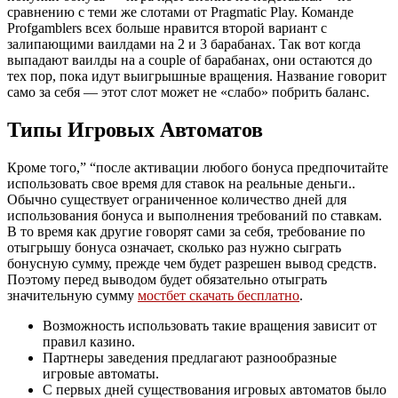
сравнению с теми же слотами от Pragmatic Play. Команде
Profgamblers всех больше нравится второй вариант с
залипающими ваилдами на 2 и 3 барабанах. Так вот когда
выпадают ваилды на a couple of барабанах, они остаются до
тех пор, пока идут выигрышные вращения. Название говорит
само за себя — этот слот может не «слабо» побрить баланс.
Типы Игровых Автоматов
Кроме того,” “после активации любого бонуса предпочитайте
использовать свое время для ставок на реальные деньги..
Обычно существует ограниченное количество дней для
использования бонуса и выполнения требований по ставкам.
В то время как другие говорят сами за себя, требование по
отыгрышу бонуса означает, сколько раз нужно сыграть
бонусную сумму, прежде чем будет разрешен вывод средств.
Поэтому перед выводом будет обязательно отыграть
значительную сумму
мостбет скачать бесплатно
.
Возможность использовать такие вращения зависит от
правил казино.
Партнеры заведения предлагают разнообразные
игровые автоматы.
С первых дней существования игровых автоматов было