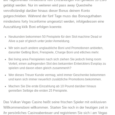
getätigt werden. Nur im weiteren wird pass away Questreihe
vervollständigt darüber hinaus dieser Bonus deinem Konto
gutgeschrieben. Während der fünf Tage muss das Bonusguthaben
mindestens forty Inconforme umgesetzt werden, infolgedessen eine
Auszahlung kklk Boni erfolgen koennte.
Neukunden bekommen 50 Freispiele für den Slot machine Dead or
Alive a pair of gleich unter jeder Anmeldung.
Wir sein auch andere unglaubliche Boni und Promotionen anbieten,
darunter Getting Boni, Freispiele, Charge Boni und etliches mehr.
Bei living area Freispielen nach sich ziehen Sie jedoch living room
Vorteil, einen aufregenden Slot des bekannten Entwicklers Evoplay zu
spielen und davon eben gleich zusammenh?
Wer dieses Treuer Kunde vermag, wird immer Geschenke bekommen
und kann sich immer neuerlich zusätzliche Promotions bekommen.
Machen Sie Die erste Einzahlung ab 10 Pound darüber hinaus
genießen Selbige die ersten 25 Freispiele.
Das Vulkan Vegas Casino heißt seine frischen Spieler mit exklusiven
Willkommensboni willkommen. Starten Sie noch in der heutigen zeit in
ihr persönliches Casinoabenteuer und registrieren Sie sich i am Vegas