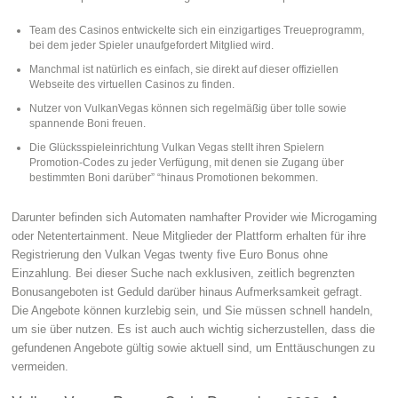
Team des Casinos entwickelte sich ein einzigartiges Treueprogramm,
bei dem jeder Spieler unaufgefordert Mitglied wird.
Manchmal ist natürlich es einfach, sie direkt auf dieser offiziellen
Webseite des virtuellen Casinos zu finden.
Nutzer von VulkanVegas können sich regelmäßig über tolle sowie
spannende Boni freuen.
Die Glücksspieleinrichtung Vulkan Vegas stellt ihren Spielern
Promotion-Codes zu jeder Verfügung, mit denen sie Zugang über
bestimmten Boni darüber” “hinaus Promotionen bekommen.
Darunter befinden sich Automaten namhafter Provider wie Microgaming
oder Netentertainment. Neue Mitglieder der Plattform erhalten für ihre
Registrierung den Vulkan Vegas twenty five Euro Bonus ohne
Einzahlung. Bei dieser Suche nach exklusiven, zeitlich begrenzten
Bonusangeboten ist Geduld darüber hinaus Aufmerksamkeit gefragt.
Die Angebote können kurzlebig sein, und Sie müssen schnell handeln,
um sie über nutzen. Es ist auch auch wichtig sicherzustellen, dass die
gefundenen Angebote gültig sowie aktuell sind, um Enttäuschungen zu
vermeiden.