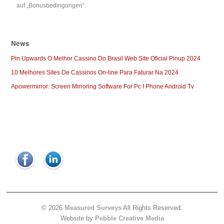
auf „Bonusbedingungen“.
News
Pin Upwards O Melhor Cassino Do Brasil Web Site Oficial Pinup 2024
10 Melhores Sites De Cassinos On-line Para Faturar Na 2024
Apowermirror: Screen Mirroring Software For Pc I Phone Android Tv
© 2026
Measured Surveys
All Rights Reserved.
Website by
Pebble Creative Media