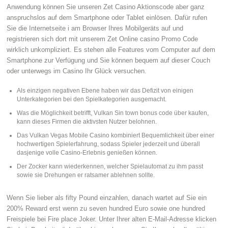
Anwendung können Sie unseren Zet Casino Aktionscode aber ganz
anspruchslos auf dem Smartphone oder Tablet einlösen. Dafür rufen
Sie die Internetseite i am Browser Ihres Mobilgeräts auf und
registrieren sich dort mit unserem Zet Online casino Promo Code
wirklich unkompliziert. Es stehen alle Features vom Computer auf dem
Smartphone zur Verfügung und Sie können bequem auf dieser Couch
oder unterwegs im Casino Ihr Glück versuchen.
Als einzigen negativen Ebene haben wir das Defizit von einigen
Unterkategorien bei den Spielkategorien ausgemacht.
Was die Möglichkeit betrifft, Vulkan Sin town bonus code über kaufen,
kann dieses Firmen die aktivsten Nutzer belohnen.
Das Vulkan Vegas Mobile Casino kombiniert Bequemlichkeit über einer
hochwertigen Spielerfahrung, sodass Spieler jederzeit und überall
dasjenige volle Casino-Erlebnis genießen können.
Der Zocker kann wiederkennen, welcher Spielautomat zu ihm passt
sowie sie Drehungen er ratsamer ablehnen sollte.
Wenn Sie lieber als fifty Pound einzahlen, danach wartet auf Sie ein
200% Reward erst wenn zu seven hundred Euro sowie one hundred
Freispiele bei Fire place Joker. Unter Ihrer alten E-Mail-Adresse klicken