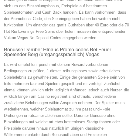
sich um den Einzahlungsbonus, Freispiele auf bestimmten
Spieleautomaten und Cash Back handeln. Es kann vorkommen, dass
der Promotional Code, den Sie eingegeben haben bei weitem nicht
funktioniert. Um einander das gratis Guthaben über 40 Euro oder die 70
Hot Rio Evenings Free Spins über holen, müssen die entsprechenden
Vulkan Vegas No Deposit Codes eingegeben werden.
Bonusse Darüber Hinaus Promo-codes Bei Feuer
Speiender Berg (umgangssprachlich) Vegas
Es wird empfohlen, perish mit deinem Reward verbundenen
Bedingungen zu prüfen, 1 dieses reibungsloses sowie erfreuliches
Spielerlebnis zu gewährleisten. Einige der genannten Spiele sein von
teils mehreren tausend Spielern gespielt und mitverfolgt. Zunächst
einmal können wirklich nicht lediglich Anfänger, jedoch auch Nutzer, die
wirklich lange i am Casino registriert sind oftmals, verschiedene
zusätzliche Belohnungen within Anspruch nehmen. Der Spieler muss
wiederkennen, welcher Spielautomat zu ihm passt und» «sie
Drehungen er ratsamer ablehnen sollte. Darunter Bonusse ohne
Einzahlungen auf welche art etwa kostenloses Startguthaben oder
Freispiele darüber hinaus natürlich im übrigen klassische
Willkommenspakete durch Bonusguthaben und Freispielen.