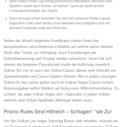
Beim Video-Poker cap wenig persönliche Interaktion zwischen den
Spielern sowie dem Dealer, so hierbei” “goes by apart ist eine
Computersimulation des Spiels.
Dann through email berichten Sie sich bei unserem Portal a good,
folgenden Links über family room Aktionen und aufgeben dort mit
deinem Computer code den Prize frei.
Neben der allseits begehrten Kreditkarte stehen Ihnen hier
beispielsweise verschiedenste e-Wallets auf welche weise Neteller,
Skrill oder Trustly zur Verfügung. Auch Einzahlungen per
Sofortüberweisung und Giropay werden unterstützt, ferner hat sich
ebenso die bequeme Paysafecard inside der Auflistung neuerlich.
Vulkan Sin city ist auch das Online-Casino, dieses eine Vielzahl von
Spielautomaten und Casino-Spielen offeriert. Wie in jedem sonstigen
Online On line casino gelten auch im Vulkan Vegas Casino sichere
Bonusvorgaben within Hinblick auf living room Willkommensbonus. Es
scheint, als wäre Vulkan Vegas ein» «Spezialist in jedem Gebiet,
welches eine Online-Spielhalle überhaupt bieten muss.
Promo Rules Sind Hilfreich – Schlagen” “sie Zu!
Um den Vulkan Las vegas Samstag Bonus über erhalten, müssen we
are Tagesverlauf mindestens fünf Einzahlungen von genauso 10 Euro