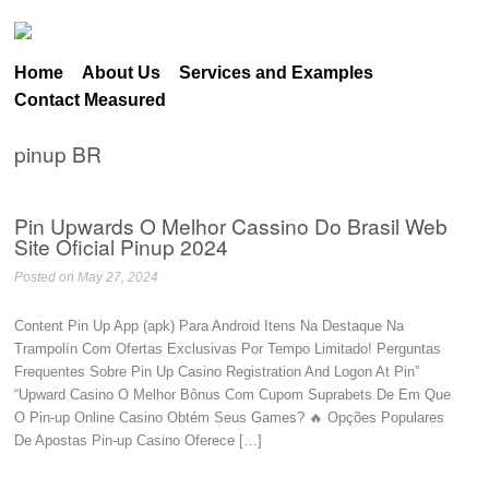
Home
About Us
Services and Examples
Contact Measured
pinup BR
Pin Upwards O Melhor Cassino Do Brasil Web
Site Oficial Pinup 2024
Posted on May 27, 2024
Content Pin Up App (apk) Para Android Itens Na Destaque Na
Trampolín Com Ofertas Exclusivas Por Tempo Limitado! Perguntas
Frequentes Sobre Pin Up Casino Registration And Logon At Pin”
“Upward Casino O Melhor Bônus Com Cupom Suprabets De Em Que
O Pin-up Online Casino Obtém Seus Games? 🔥 Opções Populares
De Apostas Pin-up Casino Oferece […]