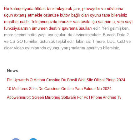
Bu kateqoriyada filtrləri tənzimləyərək janr, provayder və növlərinə
üçün axtarış etməklə özünüzə bütöv bağlı olan oyunu tapa bilərsiniz
mostbet nadir. Telefonunuzda brauzer vasitəsilə işə salınan u, veb-sayt
funksiyalarının ümumən dəstini qavrama
üsulları
edir. Yeri gəlmişkən,
mərc seçimi hətta yaşlı oyunçuları da sevindirəcəkdir. Burada Dota 2
və CS GO turnirləri üstünlük təşkil edir, lakin siz Timore, LOL, CoD və
digər video oyunlarında oyunçu yarışmalarını aperitivo bilərsiniz.
News
Pin Upwards O Melhor Cassino Do Brasil Web Site Oficial Pinup 2024
10 Melhores Sites De Cassinos On-line Para Faturar Na 2024
Apowermirror: Screen Mirroring Software For Pc I Phone Android Tv