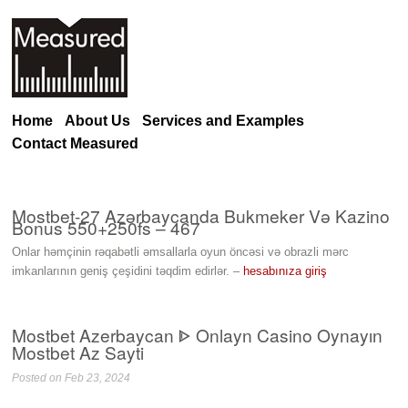
Home
About Us
Services and Examples
Contact Measured
Mostbet-27 Azərbaycanda Bukmeker Və Kazino
Bonus 550+250fs – 467
Onlar həmçinin rəqabətli əmsallarla oyun öncəsi və obrazli mərc
imkanlarının geniş çeşidini təqdim edirlər. –
hesabınıza giriş
Mostbet Azerbaycan ᐈ Onlayn Casino Oynayın
Mostbet Az Sayti
Posted on Feb 23, 2024