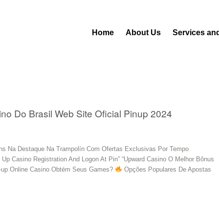
Home
About Us
Services an
o Do Brasil Web Site Oficial Pinup 2024
tens Na Destaque Na Trampolín Com Ofertas Exclusivas Por Tempo
n Up Casino Registration And Logon At Pin” “Upward Casino O Melhor Bônus
-up Online Casino Obtém Seus Games?
Opções Populares De Apostas