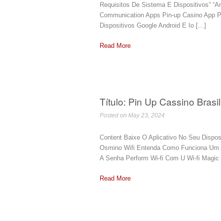
Requisitos De Sistema E Dispositivos” “A
Communication Apps Pin-up Casino App Pin
Dispositivos Google Android E Io […]
Read More
Título: Pin Up Cassino Brasi
Posted on May 23, 2024
Content Baixe O Aplicativo No Seu Dispo
Osmino Wifi Entenda Como Funciona Um 
A Senha Perform Wi-fi Com U Wi-fi Mag
Read More