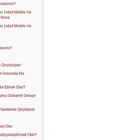
ündürmü?
ası 1xbet Mobile Və
a Resa
ası 1xbet Mobile Və
ırırmı?
a Qoyuluşları
am Arasında Nə
də Etmək Olar?
Daha Görkəmli Onlayn
Vasitəsilə Qeydiyyat
maq Olar
liyyələşdirmək Olar?