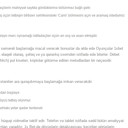
dəçilərin mahiyyət saytda gördüklərinə bölünməz bağlı gəlir.
 üçün tətbiqin bêtisier səhifəsindəki ‘Canlı’ bölməsini açın və aramaq istədiyiniz
onlayn mərc oynamağı istifadəçilər üçün ən xoş və asan etmişdir.
n səmərəli başlamağa macal verəcək bonuslar da əldə edə Oyunçular 1xbet
 əlaqəli olaraq, şəfəq və ya qaranlıq sxemdən istifadə edə bilərlər. Debet
hlich) pul kisələri, kriptolar götürmə edilən metodlardan bir neçəsidir.
stənilən ara quraşdırmaya başlamağa imkan verəcəkdir.
odan başlayır.
 töycü tətbiq olunmur.
tehlakı yetər qədər təntənəli
hüquqi xidmətlər təklif edir. Telefon və tablet istifadə sədd bütün əməliyyat
arı yaradılır. 1x Bet-də döyüşlərin detalizasiyası keçirilən görüşlərin