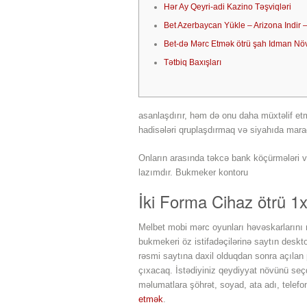
Hər Ay Qeyri-adi Kazino Təşviqləri
Bet Azerbaycan Yükle – Arizona Indir –
Bet-də Mərc Etmək ötrü şah Idman Növ
Tətbiq Baxışları
asanlaşdırır, həm də onu daha müxtəlif etm
hadisələri qruplaşdırmaq və siyahıda mara
Onların arasında təkcə bank köçürmələri və
lazımdır. Bukmeker kontoru
İki Forma Cihaz ötrü 1
Melbet mobi mərc oyunları həvəskarlarını m
bukmekeri öz istifadəçilərinə saytın deskt
rəsmi saytına daxil olduqdan sonra açılan
çıxacaq. İstədiyiniz qeydiyyat növünü seçd
məlumatlara şöhrət, soyad, ata adı, telefon
etmək
.