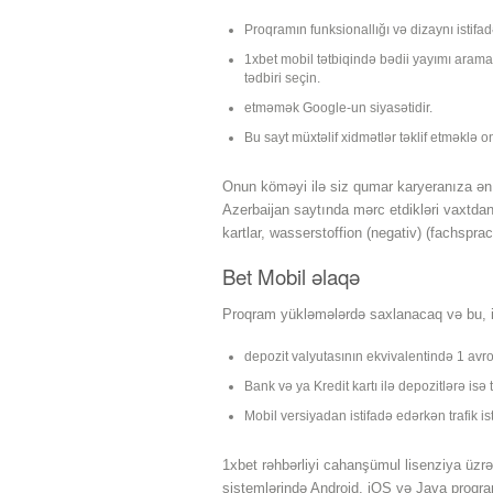
Proqramın funksionallığı və dizaynı istifa
1xbet mobil tətbiqində bədii yayımı aramaq
tədbiri seçin.
etməmək Google-un siyasətidir.
Bu sayt müxtəlif xidmətlər təklif etməklə 
Onun köməyi ilə siz qumar karyeranıza ə
Azerbaijan saytında mərc etdikləri vaxtdan
kartlar, wasserstoffion (negativ) (fachsprac
Bet Mobil əlaqə
Proqram yükləmələrdə saxlanacaq və bu, i
depozit valyutasının ekvivalentində 1 avr
Bank və ya Kredit kartı ilə depozitlərə isə
Mobil versiyadan istifadə edərkən trafik is
1xbet rəhbərliyi cahanşümul lisenziya üzrə 
sistemlərində Android, iOS və Java proqraml