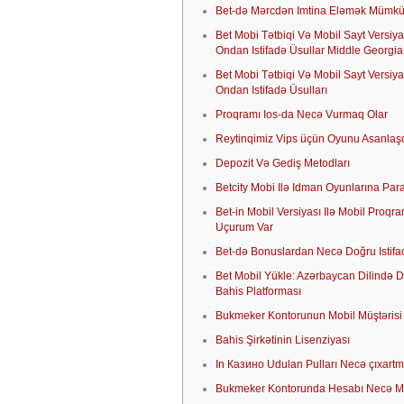
Bet-də Mərcdən Imtina Eləmək Mümk
Bet Mobi Tətbiqi Və Mobil Sayt Versiy
Ondan Istifadə Üsullar Middle Georgi
Bet Mobi Tətbiqi Və Mobil Sayt Versiy
Ondan Istifadə Üsulları
Proqramı Ios-da Necə Vurmaq Olar
Reytinqimiz Vips üçün Oyunu Asanlaşd
Depozit Və Gediş Metodları
Betcity Mobi Ilə Idman Oyunlarına Par
Bet-in Mobil Versiyası Ilə Mobil Proqr
Uçurum Var
Bet-də Bonuslardan Necə Doğru Istifa
Bet Mobil Yükle: Azərbaycan Dilində 
Bahis Platforması
Bukmeker Kontorunun Mobil Müştərisi 
Bahis Şirkətinin Lisenziyası
In Казино Udulan Pulları Necə çıxart
Bukmeker Kontorunda Hesabı Necə Ma