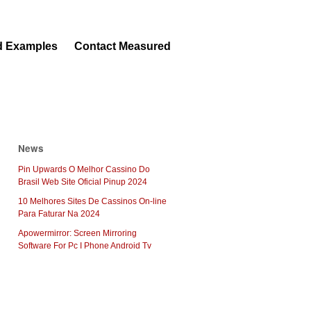
d Examples
Contact Measured
News
Pin Upwards O Melhor Cassino Do
Brasil Web Site Oficial Pinup 2024
10 Melhores Sites De Cassinos On-line
Para Faturar Na 2024
Apowermirror: Screen Mirroring
Software For Pc I Phone Android Tv